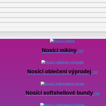
Nosící mikiny
(25)
Nosící oblečení výprodej
(10)
Nosící softshellové bundy
(18)