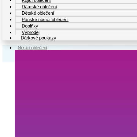
Kojicí oblečení
Dámské oblečení
Dětské oblečení
Pánské nosící oblečení
Doplňky
Výprodej
Dárkové poukazy
Nosící oblečení