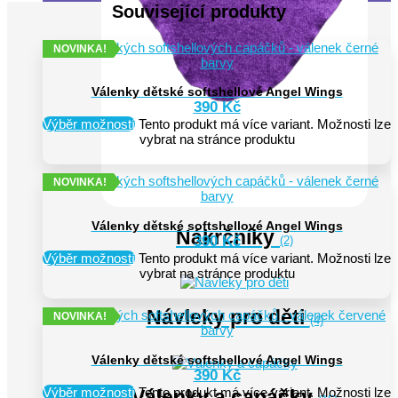
Související produkty
NOVINKA!
Válenky dětské softshellové Angel Wings
390
Kč
Výběr možností
Tento produkt má více variant. Možnosti lze
vybrat na stránce produktu
NOVINKA!
Válenky dětské softshellové Angel Wings
Nákrčníky
390
Kč
(2)
Výběr možností
Tento produkt má více variant. Možnosti lze
vybrat na stránce produktu
Návleky pro děti
NOVINKA!
(4)
Válenky dětské softshellové Angel Wings
390
Kč
Výběr možností
Tento produkt má více variant. Možnosti lze
Válenky a capáčky