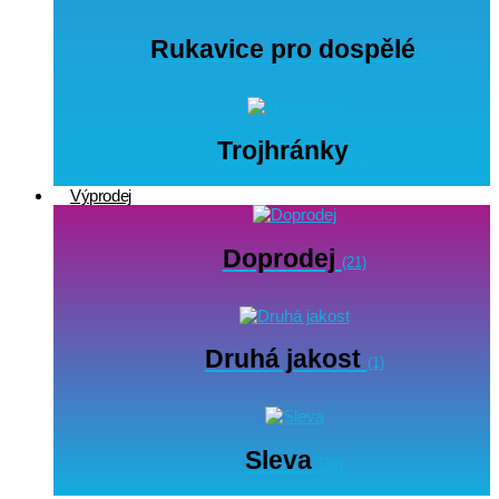
Rukavice pro dospělé
(7)
Trojhránky
(1)
Výprodej
Doprodej
(21)
Druhá jakost
(1)
Sleva
(30)