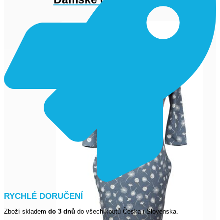
(4)
RYCHLÉ DORUČENÍ
Zboží skladem
do 3 dnů
do všech koutů Česka i Slovenska.