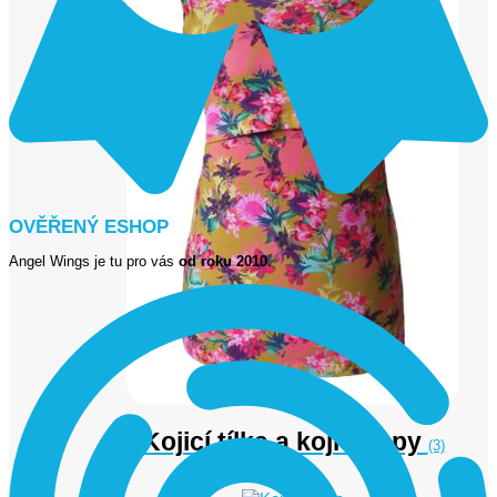
OVĚŘENÝ ESHOP
Angel Wings je tu pro vás
od roku 2010
.
Kojicí tílka a kojicí topy
(3)