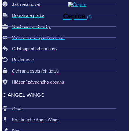
Jak nakupovat
Čepice
Doprava a platba
(3)
Obchodní podmínky
Vrácení nebo výměna zboží
Odstoupení od smlouvy
Reklamace
Ochrana osobních údajů
Hlášení závadného obsahu
O ANGEL WINGS
O nás
Kde koupíte Angel Wings
Blog