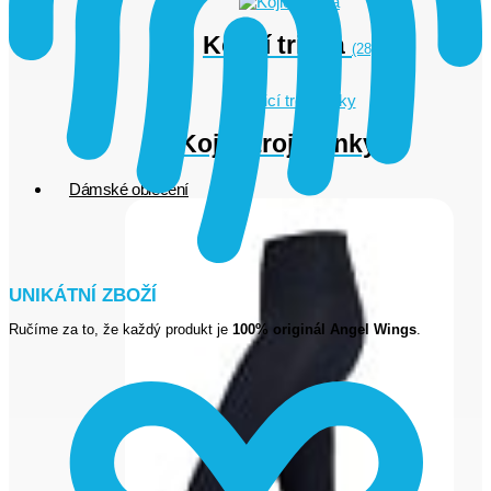
Kojicí trička
(28)
Kojicí trojhránky
(1)
Dámské oblečení
UNIKÁTNÍ ZBOŽÍ
Ručíme za to, že každý produkt je
100% originál Angel Wings
.