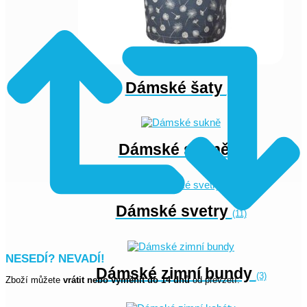
Dámské šaty
(1)
Dámské sukně
(4)
Dámské svetry
(11)
NESEDÍ? NEVADÍ!
Dámské zimní bundy
(3)
Zboží můžete
vrátit nebo vyměnit do 14 dnů
od převzetí.