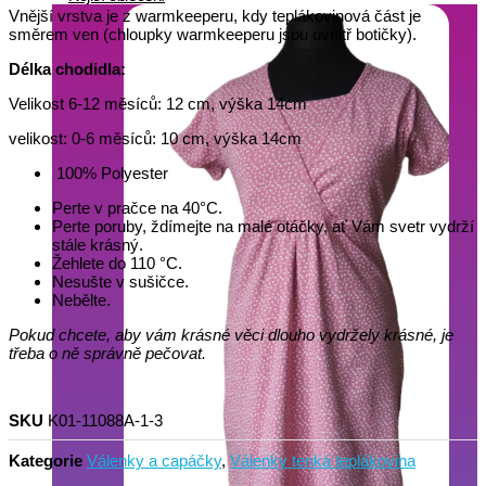
Vnější vrstva je z warmkeeperu, kdy teplákovinová část je
směrem ven (chloupky warmkeeperu jsou uvnitř botičky).
Délka chodidla:
Velikost 6-12 měsíců: 12 cm, výška 14cm
velikost: 0-6 měsíců: 10 cm, výška 14cm
100% Polyester
Perte v pračce na 40°C.
Perte poruby, ždímejte na malé otáčky, ať Vám svetr vydrží
stále krásný.
Žehlete do 110 °C.
Nesušte v sušičce.
Nebělte.
Pokud chcete, aby vám krásné věci dlouho vydržely krásné, je
třeba o ně správně pečovat.
SKU
K01-11088A-1-3
Kategorie
Válenky a capáčky
,
Válenky tenká teplákovina