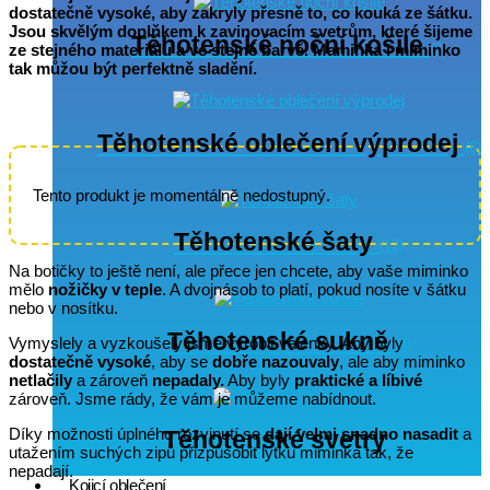
dostatečně vysoké, aby zakryly přesně to, co kouká ze šátku.
Jsou skvělým doplňkem k zavinovacím svetrům, které šijeme
Těhotenské noční košile
ze stejného materiálu a ve stejné barvě. Maminka i miminko
(3)
tak můžou být perfektně sladění.
Těhotenské oblečení výprodej
(6)
Tento produkt je momentálně nedostupný.
Těhotenské šaty
(12)
Na botičky to ještě není, ale přece jen chcete, aby vaše miminko
mělo
nožičky v teple
. A dvojnásob to platí, pokud nosíte v šátku
nebo v nosítku.
Těhotenské sukně
Vymyslely a vyzkoušely jsme vyrobit válenky. Aby byly
(4)
dostatečně vysoké
, aby se
dobře nazouvaly
, ale aby miminko
netlačily
a zároveň
nepadaly.
Aby byly
praktické a líbivé
zároveň. Jsme rády, že vám je můžeme nabídnout.
Díky možnosti úplného rozvinutí se
dají velmi snadno nasadit
a
Těhotenské svetry
(11)
utažením suchých zipů přizpůsobit lýtku miminka tak, že
nepadají.
Kojicí oblečení