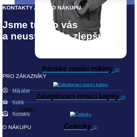
KONTAKTY A VŠE O NÁKUPU
Jsme tu pro vás
a neustále vše zlepšujeme
Pánské nosící mikiny
(1)
PRO ZÁKAZNÍKY
Můj účet
Zateplovací nosící kapsy
(2)
Košík
Doplňky
Kontakty
Čelenky
O NÁKUPU
(1)