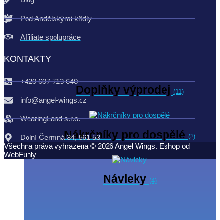
Pod Andělskými křídly
Affiliate spolupráce
KONTAKTY
+420 607 713 640
Doplňky výprodej
(11)
info@angel-wings.cz
WearingLand s.r.o.
Nákrčníky pro dospělé
(3)
Dolní Čermná 34, 561 53
Všechna práva vyhrazena ©
2026
Angel Wings. Eshop od
WebFunly
Návleky
(4)