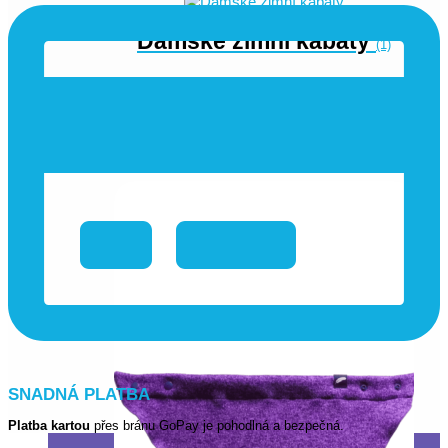
Dámské zimní kabáty
(1)
Dětské oblečení
Dětské sukně
(2)
SNADNÁ PLATBA
Platba kartou
přes bránu GoPay je pohodlná a bezpečná.