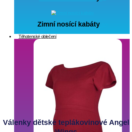
Zimní nosící kabáty
(12)
Těhotenské oblečení
Válenky dětské teplákovinové Angel
Wings