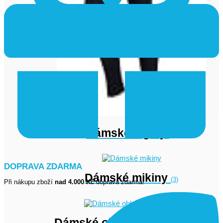
Dámské legíny
(1)
DOPRAVA ZDARMA
Dámské mikiny
(3)
Při nákupu zboží
nad 4.000 Kč
doprava zdarma!
Dámské oblečení výprodej