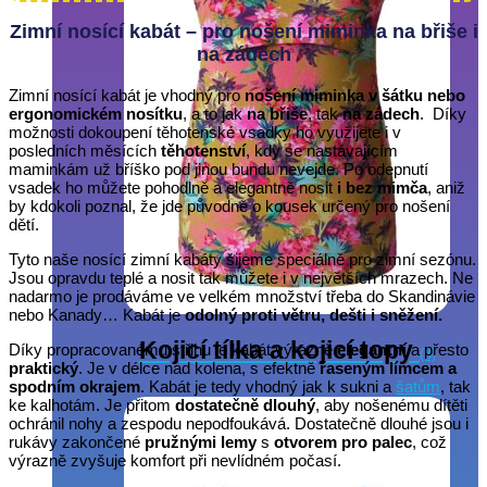
Zimní nosící kabát – pro nošení miminka na břiše i
na zádech
Zimní nosící kabát je vhodný pro
nošení miminka v šátku nebo
ergonomickém nosítku
, a to jak
na břiše
, tak
na zádech
. Díky
možnosti dokoupení těhotenské vsadky ho využijete i v
posledních měsících
těhotenství
, kdy se nastávajícím
maminkám už bříško pod jinou bundu nevejde. Po odepnutí
vsadek ho můžete pohodlně a elegantně nosit
i bez mimča
, aniž
by kdokoli poznal, že jde původně o kousek určený pro nošení
dětí.
Tyto naše nosící zimní kabáty šijeme speciálně pro zimní sezónu.
Jsou opravdu teplé a nosit tak můžete i v největších mrazech. Ne
nadarmo je prodáváme ve velkém množství třeba do Skandinávie
nebo Kanady… Kabát je
odolný proti větru, dešti i sněžení.
Kojicí tílka a kojicí topy
Díky propracovanému střihu je kabát výrazně
elegantní
a přesto
(3)
praktický
. Je v délce nad kolena, s efektně
řaseným límcem a
spodním okrajem
. Kabát je tedy vhodný jak k sukni a
šatům
, tak
ke kalhotám. Je přitom
dostatečně dlouhý
, aby nošenému dítěti
ochránil nohy a zespodu nepodfoukává. Dostatečně dlouhé jsou i
rukávy zakončené
pružnými lemy
s
otvorem pro palec
, což
výrazně zvyšuje komfort při nevlídném počasí.