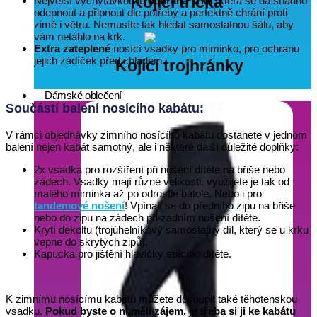
Kojicí trička
Největší vychytávkou je
ochrana krku
, která se dá snadno
(28)
odepnout a připnout dle potřeby a perfektně chrání proti
zimě i větru. Nemusíte tak hledat samostatnou šálu, aby
vám netáhlo na krk.
Extra zateplené
nosící vsadky pro miminko, pro ochranu
jejich zádíček před chladem.
Kojicí trojhránky
(1)
Dámské oblečení
Součástí balení nosícího kabátu:
V rámci objednávky zimního nosícího kabátu dostanete v jednom
balení nejen kabát samotný, ale i některé další důležité doplňky:
2x vsadka pro rozšíření při nošení dítěte na břiše nebo
zádech. Vsadky mají různé velikosti, využijete je tak od
malého miminka až po odrostlé batole. Nebo i pro
tandemové nošení
! Vpínají se do předního zipu na břiše
nebo do zipu na zádech při zadním nošení dítěte.
Krytí dekoltu (trojúhelníkový samostatný díl, který se u krku
vepne do skrytých zipů).
Kapucka pro jištění hlavičky spícího dítěte.
K zimnímu nosícímu kabátu můžete dokoupit také těhotenskou
vsadku.
Pokud byste o ni měli zájem, je třeba si ji ke kabátu