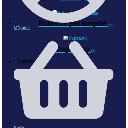
Rukavice pro dospělé
(7)
Můj účet
Trojhránky
(1)
Výprodej
Košík