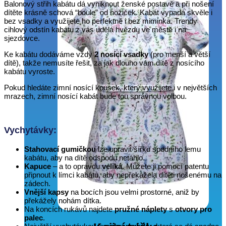
Balonový střih kabátu dá vyniknout ženské postavě a při nošení
dítěte krásně schová “boule” od nožiček. Kabát vypadá skvěle i
bez vsadky a využijete ho perfektně i bez miminka. Trendy
cihlový odstín kabátu z vás udělá hvězdu ve městě i na
sjezdovce.
Ke kabátu dodáváme vždy
2 nosící vsadky
(pro menší a větší
dítě), takže nemusíte řešit, za jak dlouho vám dítě z nosícího
kabátu vyroste.
Pokud hledáte zimní nosící kousek, který využijete i v největších
mrazech, zimní nosící kabát bude tou správnou volbou.
Vychytávky:
Stahovací gumičkou
lze upravit šířku spodního lemu
kabátu, aby na dítě odspodu netáhlo.
Kapuce
– a to opravdu
veliká
. Můžete ji pomocí patentu
připnout k límci kabátu, aby nepřekážela dítěti nošenému na
zádech.
Vnější kapsy
na bocích jsou velmi prostorné, aniž by
překážely nohám dítka.
Na koncích rukávů najdete
pružné náplety
s
otvory pro
palec
.