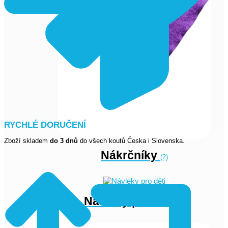
RYCHLÉ DORUČENÍ
Zboží skladem
do 3 dnů
do všech koutů Česka i Slovenska.
Nákrčníky
(2)
Návleky pro děti
(4)