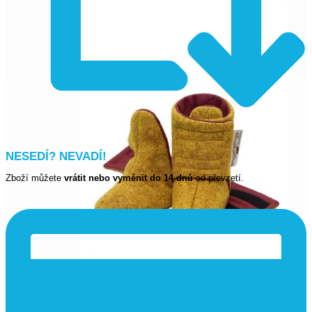
NESEDÍ? NEVADÍ!
Zboží můžete
vrátit nebo vyměnit do 14 dnů
od převzetí.