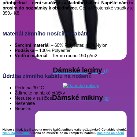
přiobjednat – není součástí základního balení. Napište nám to
prosím do poznámky k objednávce.
Cena těhotenské vsadky je
399,- Kč.
Materiál zimního nosícího kabátu:
Svrchní materiál
– 60% Polyester, 40% Nylon
Podšívka
– 100% Polyester
Vnitřní materiál
– Termo rouno 150 g/m2
Dámské legíny
(1)
Údržba zimního kabátu na nošení:
Perte na 30 °C.
Ždímejte na nízké otáčky
Dámské mikiny
Nesušte v sušičce.
(3)
Nežehlete
Nebělte.
Nejste si jistí, jestli zrovna tenhle kabát splňuje vaše požadavky? Co takhle dlouhá
zimní nosící bunda
? Nebo se mrkněte se na kompletní nabídku
nosicího oblečení
.