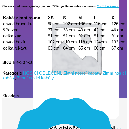
Chcete vidět naše výrobky „na živo“? Projeďte se videa na našem
YouTube kanálu
.
Kabát zimní rouno
XS
S
M
L
XL
obvod hrudníku
98 cm
102 cm
106 cm
116 cm
126 cm
šíře zad
37 cm
38 cm
40 cm
43 cm
46 cm
délka zad
91 cm
91 cm
91 cm
91 cm
91 cm
obvod boků
102 cm
110 cm
118 cm
124cm
132 cm
délka rukávu
63 cm
64 cm
65 cm
66 cm
67 cm
SKU
BK-S07-00
Kategorie
NOSÍCÍ OBLEČENÍ
,
Zimní nosící kabáty
,
Zimní nosící
kabáty
,
Zimní nosicí kabáty
Skladem
Dámské oblečení výprodej