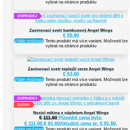
vybrat na stránce produktu
DOPRODEJ
Zavinovací svetr bambusový Angel Wings
€
55,60
Výběr možností
Tento produkt má více variant. Možnosti lze
vybrat na stránce produktu
Zavinovací svetr teplejší verze Angel Wings
€
63,60
Výběr možností
Tento produkt má více variant. Možnosti lze
vybrat na stránce produktu
DOPRODEJ
SLEVA!
Nosicí mikina s nápletem Angel Wings
€
111,60
Původní cena byla:
€ 111,60.
€
91,60
Aktuální cena je: € 91,60.
Výběr možností
Tento produkt má více variant. Možnosti lze