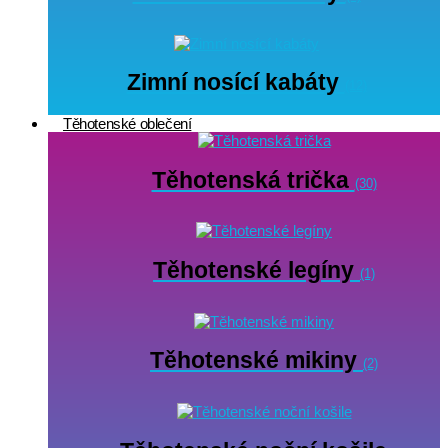
Zimní nosící kabáty
(12)
Těhotenské oblečení
Těhotenská trička
(30)
Těhotenské legíny
(1)
Těhotenské mikiny
(2)