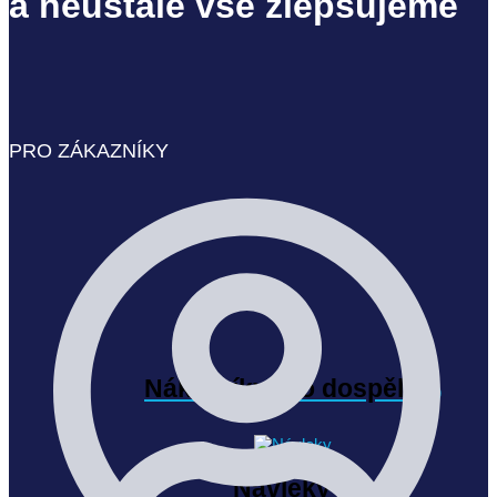
a neustále vše zlepšujeme
PRO ZÁKAZNÍKY
Nákrčníky pro dospělé
(3)
Návleky
(4)