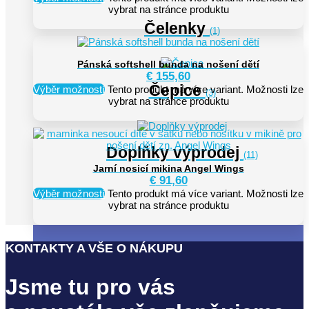
vybrat na stránce produktu
Čelenky
(1)
Pánská softshell bunda na nošení dětí
€
155,60
Čepice
Výběr možností
Tento produkt má více variant. Možnosti lze
(3)
vybrat na stránce produktu
Doplňky výprodej
(11)
Jarní nosicí mikina Angel Wings
€
91,60
Výběr možností
Tento produkt má více variant. Možnosti lze
vybrat na stránce produktu
KONTAKTY A VŠE O NÁKUPU
Jsme tu pro vás