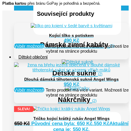
Platba kartou
přes bránu GoPay je pohodlná a bezpečná.
Související produkty
Kojící tílko s potiskem
490
Kč
Dámské zimní kabáty
Výběr možností
Tento produkt má více variant. Možnosti lze
(1)
vybrat na stránce produktu
Dětské oblečení
Dětské sukně
(2)
Dlouhá dámská těhotenská sukně Angel Wings
950
Kč
Výběr možností
Tento produkt má více variant. Možnosti lze
vybrat na stránce produktu
Nákrčníky
(2)
SLEVA!
Tričko kojicí krátký rukáv Angel Wings
650
Kč
Původní cena byla: 650 Kč.
550
Kč
Aktuální
cena je: 550 Kč.