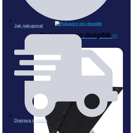
Návleky
(4)
Jak nakupovat
Rukavice pro dospělé
(7)
Doprava a platba