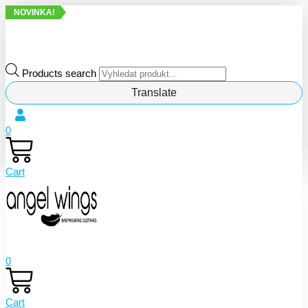
NOVINKA!
NOVINKA!
Products search
Translate
0
Cart
0
Cart