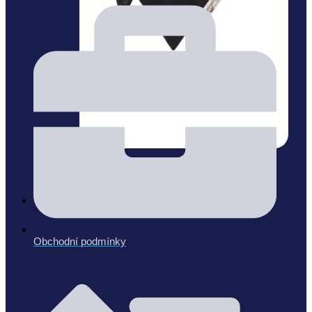
Trojhránky
(1)
Výprodej
Obchodní podmínky