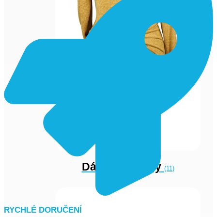
Dámské svetry
(11)
RYCHLÉ DORUČENÍ