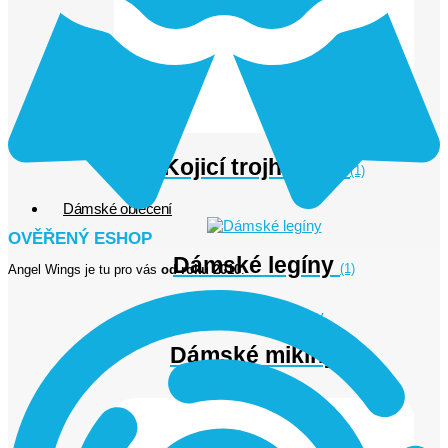
Kojicí trojhránky
(1)
Dámské oblečení
OVĚŘENÝ ESHOP
Dámské legíny
(1)
Angel Wings je tu pro vás
od roku 2010
.
Dámské mikiny
(3)