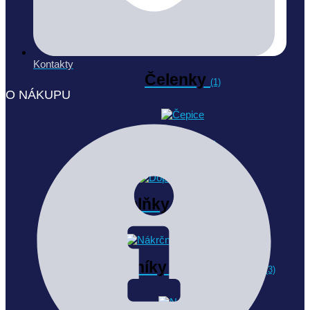
Kontakty
Čelenky
(1)
O NÁKUPU
Čepice
(3)
Doplňky výprodej
(11)
Nákrčníky pro dospělé
(3)