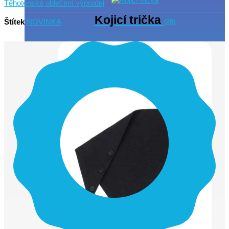
Těhotenské oblečení výprodej
Kojicí trička
Štítek
NOVINKA
(28)