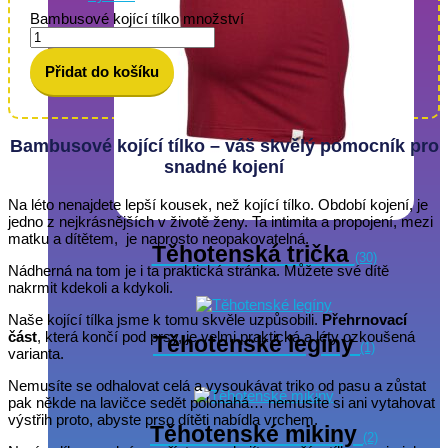
Bambusové kojící tílko množství
Přidat do košíku
Bambusové kojící tílko – váš skvělý pomocník pro
snadné kojení
Na léto nenajdete lepší kousek, než kojící tílko. Období kojení, je
jedno z nejkrásnějších v životě ženy. Ta intimita a propojení, mezi
matku a dítětem, je naprosto neopakovatelná.
Těhotenská trička
(30)
Nádherná na tom je i ta praktická stránka. Můžete své dítě
nakrmit kdekoli a kdykoli.
Naše kojící tílka jsme k tomu skvěle uzpůsobili.
Přehrnovací
část
, která končí pod prsy, je velmi praktická a léty ozkoušená
Těhotenské legíny
(1)
varianta.
Nemusíte se odhalovat celá a vysoukávat triko od pasu a zůstat
pak někde na lavičce sedět polonahá… nemusíte si ani vytahovat
výstřih proto, abyste prso dítěti nabídla vrchem.
Těhotenské mikiny
(2)