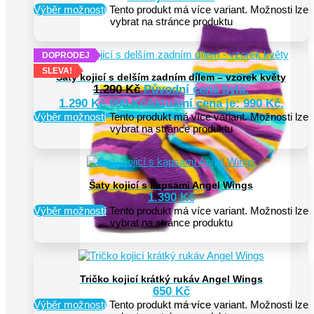
Výběr možností
Tento produkt má více variant. Možnosti lze
vybrat na stránce produktu
DOPRODEJ
SLEVA!
Šaty kojicí s delším zadním dílem – vzorek květy
1.290
Kč
Původní cena byla:
1.290 Kč.
990
Kč
Aktuální cena je: 990 Kč.
Výběr možností
Tento produkt má více variant. Možnosti lze
vybrat na stránce produktu
Šaty kojicí s kapsami Angel Wings
1.390
Kč
Výběr možností
Tento produkt má více variant. Možnosti lze
vybrat na stránce produktu
Tričko kojicí krátký rukáv Angel Wings
650
Kč
Výběr možností
Tento produkt má více variant. Možnosti lze