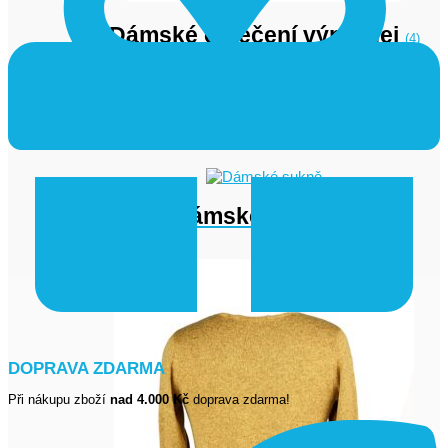
Dámské oblečení výprodej
(4)
Dámské šaty
(1)
Dámské sukně
(4)
DOPRAVA ZDARMA
Při nákupu zboží
nad 4.000 Kč
doprava zdarma!