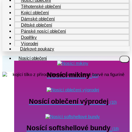
Nosící oblečení
Těhotenské oblečení
Kojicí oblečení
Dámské oblečení
Dětské oblečení
Pánské nosící oblečení
Doplňky
Výprodej
Dárkové poukazy
Nosící oblečení
Nosící mikiny
(25)
Nosící oblečení výprodej
(10)
Nosící softshellové bundy
(18)