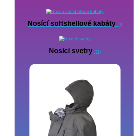
Nosící softshellové kabáty
(4)
Nosící svetry
(11)