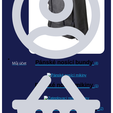
Pánské nosící bundy
Můj účet
(4)
Pánské nosící mikiny
(1)
Zateplovací nosící kapsy
(2)