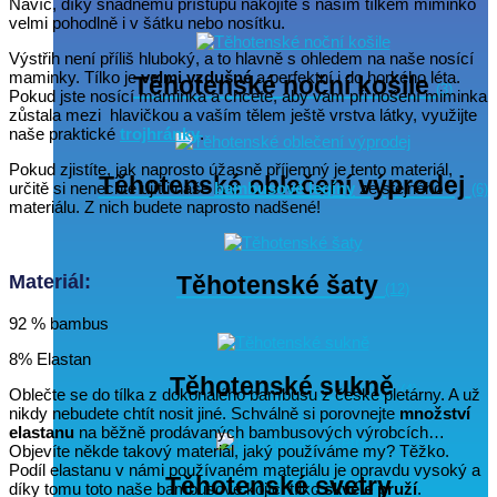
Navíc, díky snadnému přístupu nakojíte s naším tílkem miminko
velmi pohodlně i v šátku nebo nosítku.
Výstřih není příliš hluboký, a to hlavně s ohledem na naše nosící
maminky. Tílko je
velmi vzdušné
a perfektní i do horkého léta.
Těhotenské noční košile
(3)
Pokud jste nosící maminka a chcete, aby vám při nošení miminka
zůstala mezi hlavičkou a vaším tělem ještě vrstva látky, využijte
naše praktické
trojhránky
.
Pokud zjistíte, jak naprosto úžasně příjemný je tento materiál,
Těhotenské oblečení výprodej
určitě si nenechte ujít i naše
bambusové legíny
ze stejného
(6)
materiálu. Z nich budete naprosto nadšené!
Materiál:
Těhotenské šaty
(12)
92 % bambus
8% Elastan
Těhotenské sukně
(4)
Oblečte se do tílka z dokonalého bambusu z české pletárny. A už
nikdy nebudete chtít nosit jiné. Schválně si porovnejte
množství
elastanu
na běžně prodávaných bambusových výrobcích…
Objevíte někde takový materiál, jaký používáme my? Těžko.
Podíl elastanu v námi používaném materiálu je opravdu vysoký a
Těhotenské svetry
díky tomu toto naše bambusové kojící tílko
skvěle pruží
.
(11)