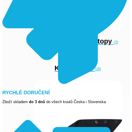
Kojicí tílka a kojicí topy
(3)
Kojicí trička
(28)
RYCHLÉ DORUČENÍ
Zboží skladem
do 3 dnů
do všech koutů Česka i Slovenska.