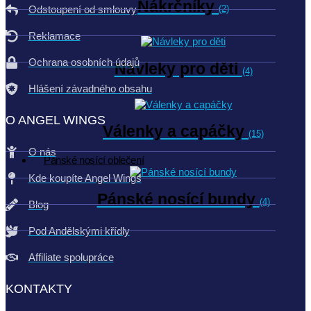
Nákrčníky
(2)
Odstoupení od smlouvy
Reklamace
Ochrana osobních údajů
Návleky pro děti
(4)
Hlášení závadného obsahu
O ANGEL WINGS
Válenky a capáčky
(15)
O nás
Pánské nosící oblečení
Kde koupíte Angel Wings
Pánské nosící bundy
(4)
Blog
Pod Andělskými křídly
Affiliate spolupráce
KONTAKTY