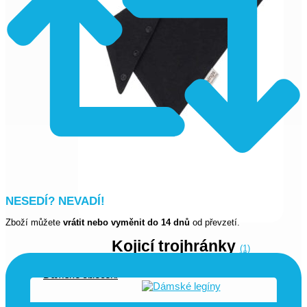
NESEDÍ? NEVADÍ!
Zboží můžete
vrátit nebo vyměnit do 14 dnů
od převzetí.
Kojicí trojhránky
(1)
Dámské oblečení