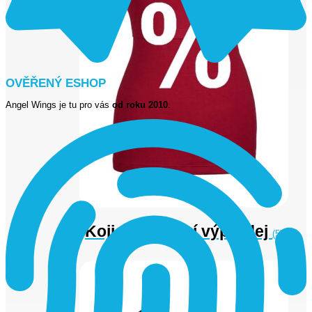
OVĚŘENÝ ESHOP
Angel Wings je tu pro vás
od roku 2010
.
Kojicí oblečení výprodej
(5)