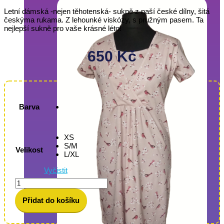
Letní dámská -nejen těhotenská- sukně z naší české dílny, šitá
českýma rukama. Z lehounké viskózy, s pružným pasem. Ta
nejlepší sukně pro vaše krásné léto!
650
Kč
Barva
XS
S/M
Velikost
L/XL
Vyčistit
Krátká
dámská
těhotenská
Přidat do košíku
sukně
modrošedá