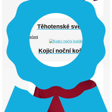
Těhotenské svetry
(11)
Kojicí oblečení
Kojicí noční košile
(3)