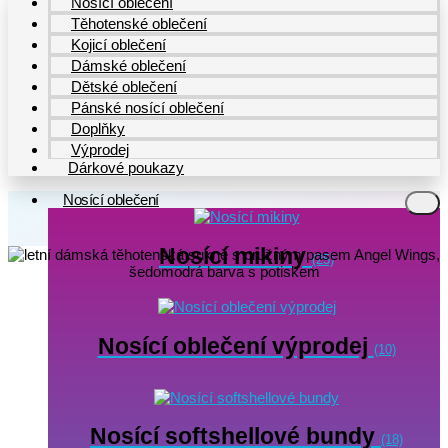
Nosící oblečení
Těhotenské oblečení
Kojicí oblečení
Dámské oblečení
Dětské oblečení
Pánské nosící oblečení
Doplňky
Výprodej
Dárkové poukazy
Nosící oblečení
Nosící mikiny
(25)
Nosící oblečení výprodej
(10)
Nosící softshellové bundy
(18)