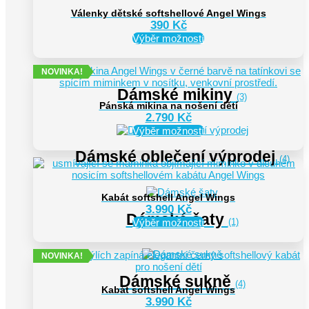
Válenky dětské softshellové Angel Wings
390
Kč
Tento
Výběr možností
produkt
má
NOVINKA!
více
variant.
Dámské mikiny
Možnosti
(3)
Pánská mikina na nošení dětí
lze
2.790
Kč
vybrat
Tento
Výběr možností
na
produkt
stránce
má
Dámské oblečení výprodej
produktu
(4)
více
variant.
Možnosti
Kabát softshell Angel Wings
lze
3.990
Kč
vybrat
Dámské šaty
Tento
(1)
Výběr možností
na
produkt
stránce
má
produktu
NOVINKA!
více
variant.
Dámské sukně
Možnosti
(4)
Kabát softshell Angel Wings
lze
3.990
Kč
vybrat