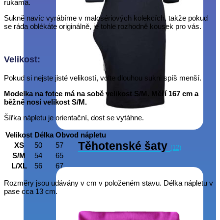
rukama.
Sukně navíc vyrábíme v malosériových kolekcích, takže pokud
se ráda oblékáte originálně, je tohle rozhodně kousek pro vás.
Velikost:
Pokud si nejste jisté velikostí, volte dlouhou sukni spíš menší.
Modelka na fotce má na sobě velikost S/M. Měří 167 cm a
běžně nosí velikost S/M.
Šířka nápletu je orientační, dost se vytáhne.
Velikost
Délka
Obvod nápletu
Těhotenské šaty
XS
50
57
(12)
S/M
54
65
L/XL
56
67
Rozměry jsou udávány v cm v položeném stavu. Délka nápletu v
pase cca 13 cm.