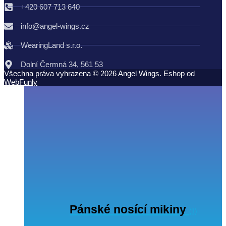
+420 607 713 640
info@angel-wings.cz
WearingLand s.r.o.
Dolní Čermná 34, 561 53
Všechna práva vyhrazena ©
2026
Angel Wings. Eshop od
WebFunly
Pánské nosící mikiny
(1)