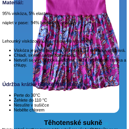
Materiál:
95% viskóza, 5% elastan
náplet v pase: 94% bavlna, 6% elastan
Lehounký viskózový úplet má skvělé vlastnosti.
Viskóza je velmi příjemná na nošení. Je měkká a splývavá.
Chladí, skvěle se tak hodí na léto.
Netvoří se v ní statická elektřina, takže nepřitahuje smítka a
chlupy.
Údržba krátké těhotenské sukně
:
Perte do 30°C
Žehlete do 110 °C
Nesušte v sušičce
Nebělte chlorem
Těhotenské sukně
(4)