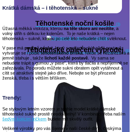
množství
Krátká dámská – i těhotenská – sukně
Těhotenské noční košile
(3)
Úžasná měkká viskóza, kterou
na těle skoro ani necítíte
, a
volný střih s délkou ke kolenům. To je naše krátká – nejen
těhotenská – sukně, kterou po celé léto nebudete chtít svléknout.
V pase má
pružný náplet
, který se přizpůsobí každé postavě,
Těhotenské oblečení výprodej
(6)
vytvaruje se i podle
těhotenského bříška.
Nikde se nezařezává a
jemně stahuje , takže
lichotí každé postavě
. Vy sama se
nebudete trápit s gumou „v pase“, která by tlačila a nepříjemně se
zařezávala. Po porodu můžete sukni obratem opět vytáhnout a
cítit se atraktivní stejně jako dříve. Nebojte se být přirozeně
ženská, třeba i s větším bříškem.
Trendy:
Se stylovým letním vzorem je tenhle model krátké dámské
těhotenské sukně prostě neodolatelný! V kombinaci třeba naším
šedým kojícím tričkem
budete mít skvělý outfit.
Veškeré výrobky pro vás šijeme v naší české dílně, českýma