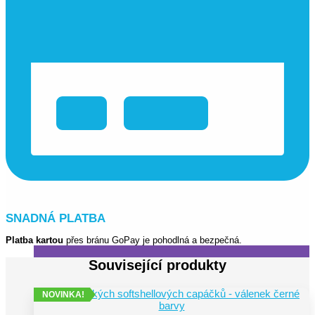
Dámské legíny
(1)
SNADNÁ PLATBA
Platba kartou
přes bránu GoPay je pohodlná a bezpečná.
Související produkty
NOVINKA!