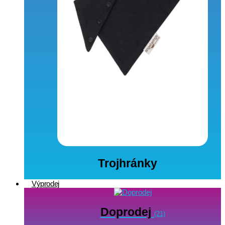
Trojhránky
(1)
Výprodej
Doprodej
(21)