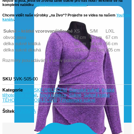
Nejste si jistá, jestli se zrovna tahle sukně pro vás hodí? Mrkněte se na
kompletní nabídku
dámských těhotenských sukní
.
Chcete vidět naše výrobky „na živo“? Projeďte se videa na našem
YouTube
kanálu
.
Sukně – krátké vzorované/dlouhé
XS
S/M
L/XL
obvod pasu
57 cm
62 cm
67 cm
délka sukně krátká
50 cm
54 cm
56 cm
délka sukně dlouhá
100 cm
102 cm
105 cm
Rozměry jsou udávány v cm v položeném stavu.
SKU
SVK-S05-00
Kategorie
DÁMSKÉ OBLEČENÍ
,
Dámské sukně
,
Krátké
těhotenské sukně
,
Nová kolekce
,
Sukně
,
Sukně krátké
,
TĚHOTENSKÉ OBLEČENÍ
,
Těhotenské sukně
Štítek
NOVINKA