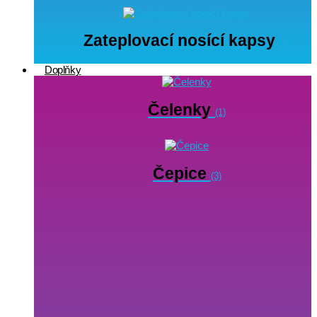
Zateplovací nosící kapsy
(2)
Doplňky
Čelenky
(1)
Čepice
(3)